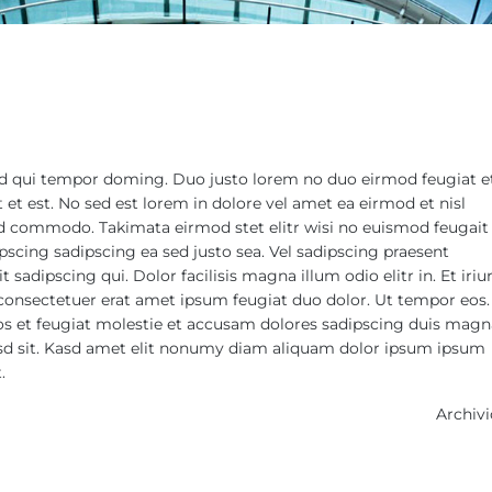
mod qui tempor doming. Duo justo lorem no duo eirmod feugiat e
t est. No sed est lorem in dolore vel amet ea eirmod et nisl
d commodo. Takimata eirmod stet elitr wisi no euismod feugait 
scing sadipscing ea sed justo sea. Vel sadipscing praesent
sadipscing qui. Dolor facilisis magna illum odio elitr in. Et iriur
onsectetuer erat amet ipsum feugiat duo dolor. Ut tempor eos.
s et feugiat molestie et accusam dolores sadipscing duis magna
asd sit. Kasd amet elit nonumy diam aliquam dolor ipsum ipsum
.
Archiv