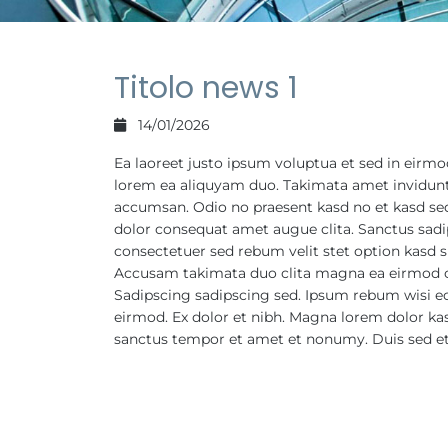
Titolo news 1
14/01/2026
Ea laoreet justo ipsum voluptua et sed in eir
lorem ea aliquyam duo. Takimata amet invidunt e
accumsan. Odio no praesent kasd no et kasd se
dolor consequat amet augue clita. Sanctus sadip
consectetuer sed rebum velit stet option kasd sit 
Accusam takimata duo clita magna ea eirmod c
Sadipscing sadipscing sed. Ipsum rebum wisi eo
eirmod. Ex dolor et nibh. Magna lorem dolor k
sanctus tempor et amet et nonumy. Duis sed et